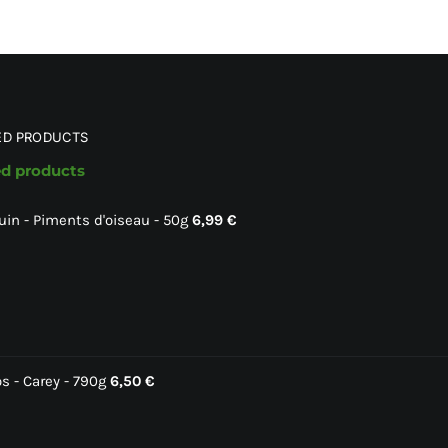
ED PRODUCTS
ed products
uin - Piments d'oiseau - 50g
6,99
€
s - Carey - 790g
6,50
€