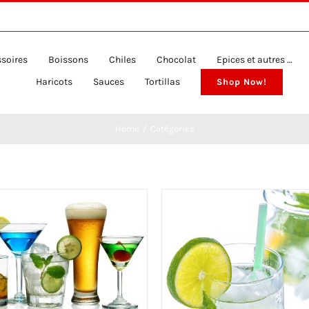
soires
Boissons
Chiles
Chocolat
Epices et autres …
Haricots
Sauces
Tortillas
Shop Now!
Home
Catégories