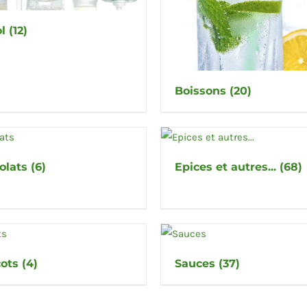
ol
(12)
Boissons
(20)
olats
(6)
Epices et autres...
(68)
cots
(4)
Sauces
(37)