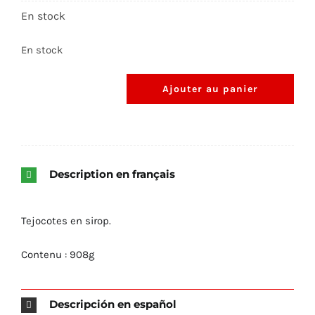
En stock
Epices et autres …
En stock
Grand conditionnement
Ajouter au panier
quantité
de
Haricots
Tejocote
Conserve
Description en français
-
Sauces
908g
Tejocotes en sirop.
Tortillas
Contenu : 908g
Shop Now!
Descripción en español