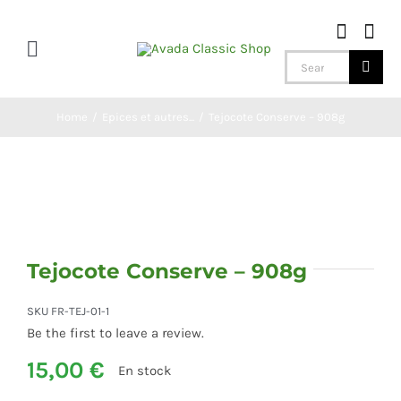
Skip
to
Toggle
content
Search
Navigation
for:
Home
Home
Epices et autres...
Tejocote Conserve – 908g
Alcool
Accessoires
Tejocote Conserve – 908g
Boissons
SKU
FR-TEJ-01-1
Be the first to leave a review.
Chiles
15,00
€
En stock
Chocolat