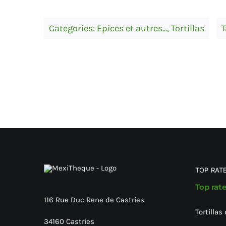
Categories:
Epices et autres...
,
Tortillas
T
TOP RAT
Top rat
116 Rue Duc Rene de Castries
Tortillas
34160 Castries