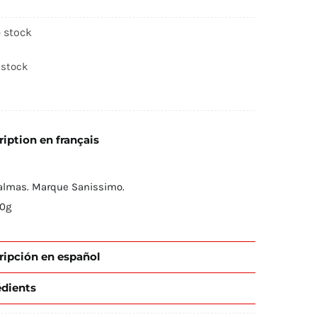
 stock
 stock
iption en français
almas. Marque Sanissimo.
90g
ripción en español
édients