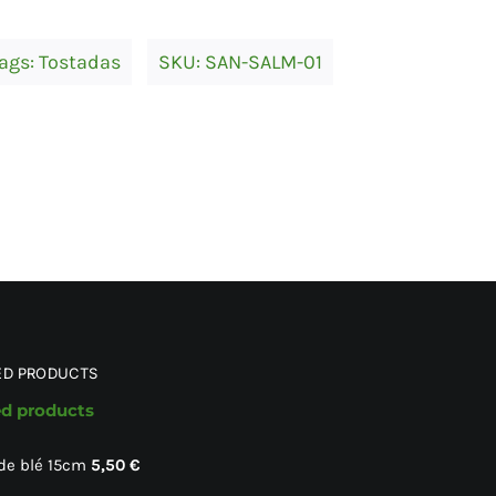
ags:
Tostadas
SKU:
SAN-SALM-01
ED PRODUCTS
ed products
 de blé 15cm
5,50
€