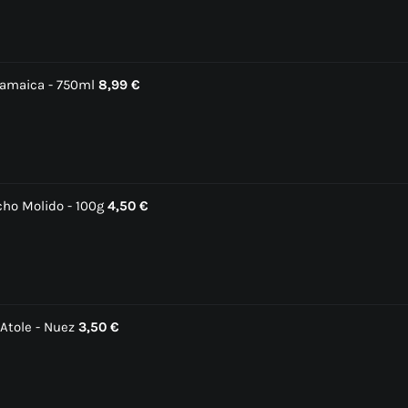
Jamaica - 750ml
8,99
€
cho Molido - 100g
4,50
€
Atole - Nuez
3,50
€