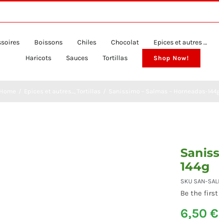
soires
Boissons
Chiles
Chocolat
Epices et autres …
Haricots
Sauces
Tortillas
Shop Now!
Home
Epices et autres...
Tortillas
Sanissimo – Salmas – Horneadas-144
Sanis
144g
SKU
SAN-SAL
Be the first
6,50
€