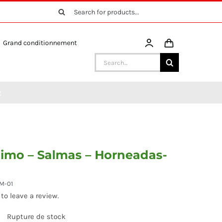
Search
for:
Grand conditionnement
Search
for:
g
simo – Salmas – Horneadas-
M-01
 to leave a review.
Rupture de stock