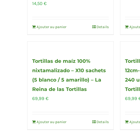
14,50
€
Ajouter au panier
Details
Ajoute
Tortillas de maíz 100%
Torti
nixtamalizado – X10 sachets
12cm-
(5 blanco / 5 amarillo) – La
240 u
Reina de las Tortillas
Tortil
69,99
€
69,99
Ajouter au panier
Details
Ajoute