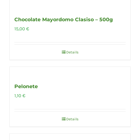
Out of stock
Chocolate Mayordomo Clasiso – 500g
15,00
€
Details
Out of stock
Pelonete
1,10
€
Details