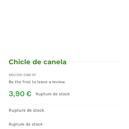
Epices et autres …
Grand conditionnement
Haricots
Chicle de canela
Sauces
SKU
CHI-CAN-01
Be the first to leave a review.
3,90
€
Tortillas
Rupture de stock
Rupture de stock
Shop Now!
Rupture de stock