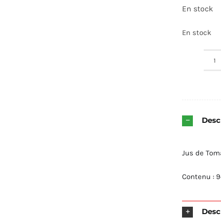
En stock
En stock
q
d
C
-
Descr
9
Jus de Tom
Contenu : 
Desc