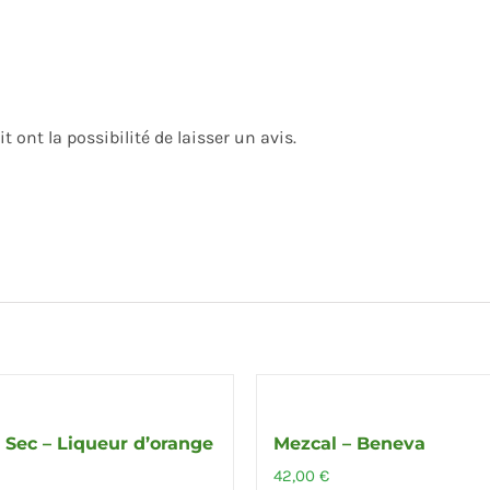
 ont la possibilité de laisser un avis.
Out of stock
e Sec – Liqueur d’orange
Mezcal – Beneva
€
42,00
€