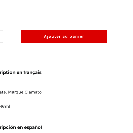
Ajouter au panier
uantité
e
lamato
iption en français
46ml
ate. Marque Clamato
946ml
ripción en español