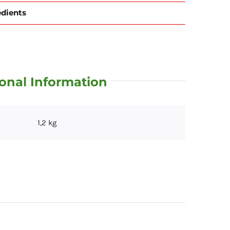
édients
onal Information
1,2 kg