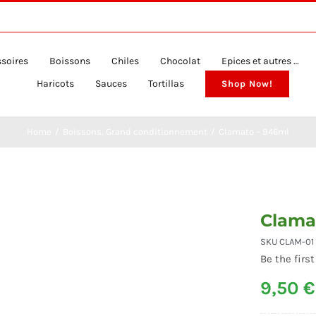
soires
Boissons
Chiles
Chocolat
Epices et autres …
Haricots
Sauces
Tortillas
Shop Now!
Home
Boissons
Grand conditionnement
Clamato – 946ml
Clama
SKU
CLAM-01
Be the first
9,50
€