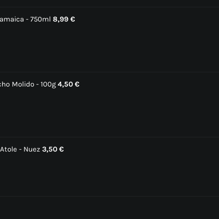
Jamaica - 750ml
8,99
€
cho Molido - 100g
4,50
€
Atole - Nuez
3,50
€