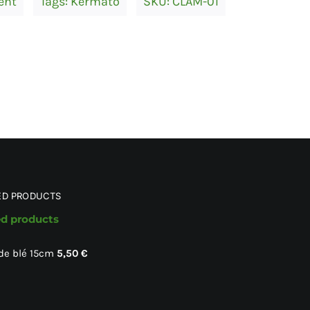
ent
Tags:
Kermato
SKU:
CLAM-01
ED PRODUCTS
ed products
 de blé 15cm
5,50
€