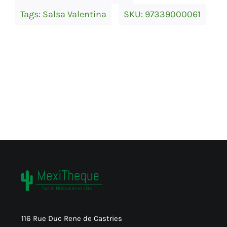
Tags:
Salsa Valentina
SKU:
97339000061
116 Rue Duc Rene de Castries