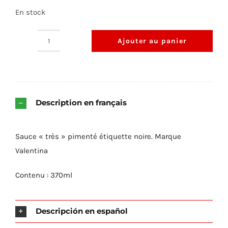
En stock
Ajouter au panier
quantité
de
Salsa
Valentina
Description en français
-
Etiqueta
Negra
Sauce « très » pimenté étiquette noire. Marque
-
Valentina
370ml
Contenu : 370ml
Descripción en español