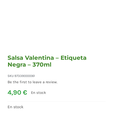
Epices et autres …
Grand conditionnement
Haricots
Salsa Valentina – Etiqueta
Negra – 370ml
Sauces
SKU
97339000061
Tortillas
Be the first to leave a review.
4,90
€
En stock
Shop Now!
En stock